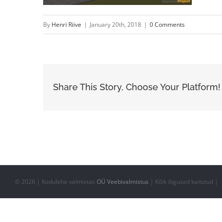
By
Henri Riive
|
January 20th, 2018
|
0 Comments
Share This Story, Choose Your Platform!
©
2026 | Kodulehe valmistas
OÜ Veebivalmistus
| Kõik õigused kaitstud |