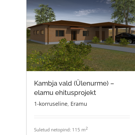
Kambja vald (Ülenurme) –
elamu ehitusprojekt
1-korruseline
,
Eramu
Kambja vald (Ülenurme) – elamu
ehitusprojekt
2
Suletud netopind: 115 m