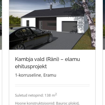
Kambja vald (Räni) – elamu
ehitusprojekt
1-korruseline
,
Eramu
Kambja vald (Räni) – elamu
ehitusprojekt
2
Suletud netopind: 138 m
Hoone konstruktsioonid: Bauroc plokid,