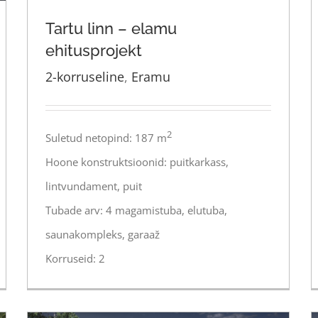
Tartu linn – elamu
ehitusprojekt
2-korruseline
,
Eramu
Tartu linn – elamu ehitusprojekt
2
Suletud netopind: 187 m
Hoone konstruktsioonid: puitkarkass,
lintvundament, puit
Tubade arv: 4 magamistuba, elutuba,
saunakompleks, garaaž
Korruseid: 2