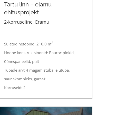
Tartu linn – elamu
ehitusprojekt
2-korruseline
,
Eramu
Tartu linn – elamu ehitusprojekt
2
Suletud netopind: 210,0 m
Hoone konstruktsioonid: Bauroc plokid,
õõnespaneelid, puit
Tubade arv: 4 magamistuba, elutuba,
saunakompleks, garaaž
Korruseid: 2