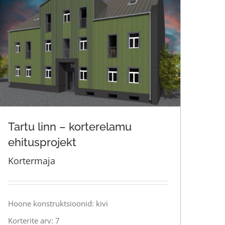
Tartu linn – korterelamu
ehitusprojekt
Kortermaja
Tartu linn – korterelamu
ehitusprojekt
Hoone konstruktsioonid: kivi
Korterite arv: 7