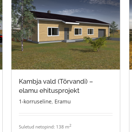
Kambja vald (Tõrvandi) –
elamu ehitusprojekt
1-korruseline
,
Eramu
Kambja vald (Tõrvandi) – elamu
ehitusprojekt
2
Suletud netopind: 138 m