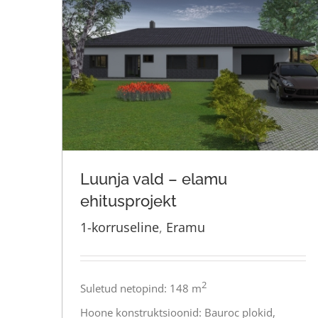
Luunja vald – elamu
ehitusprojekt
1-korruseline
,
Eramu
Luunja vald – elamu ehitusprojekt
2
Suletud netopind: 148 m
Hoone konstruktsioonid: Bauroc plokid,