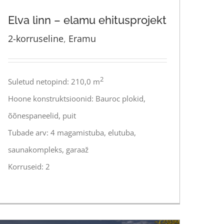
Elva linn – elamu ehitusprojekt
2-korruseline
,
Eramu
Elva linn – elamu ehitusprojekt
2
Suletud netopind: 210,0 m
Hoone konstruktsioonid: Bauroc plokid,
õõnespaneelid, puit
Tubade arv: 4 magamistuba, elutuba,
saunakompleks, garaaž
Korruseid: 2