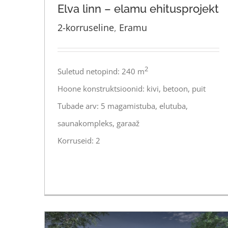
Elva linn – elamu ehitusprojekt
2-korruseline
,
Eramu
Elva linn – elamu ehitusprojekt
2
Suletud netopind: 240 m
Hoone konstruktsioonid: kivi, betoon, puit
Tubade arv: 5 magamistuba, elutuba,
saunakompleks, garaaž
Korruseid: 2