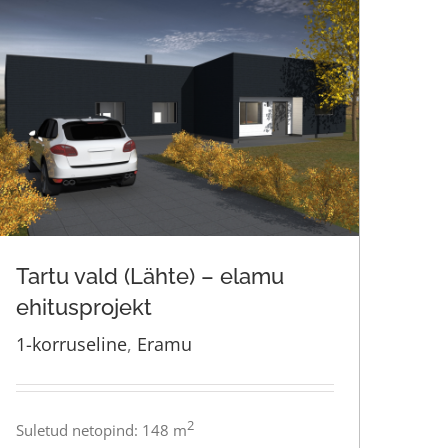
Tartu vald (Lähte) – elamu
ehitusprojekt
1-korruseline
,
Eramu
Tartu vald (Lähte) – elamu
ehitusprojekt
2
Suletud netopind: 148 m