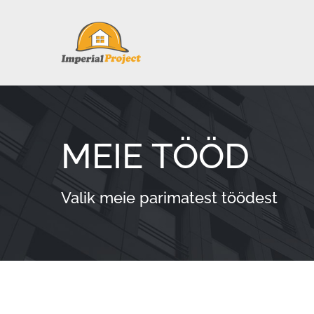
Skip
to
content
MEIE TÖÖD
Valik meie parimatest töödest