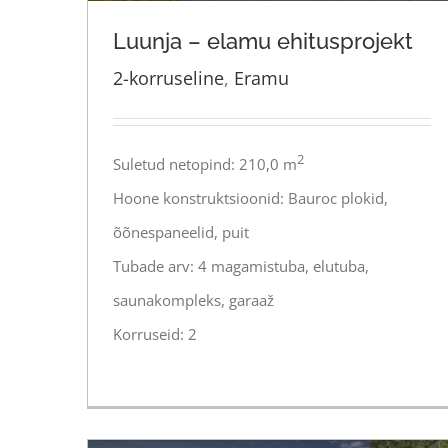
Luunja – elamu ehitusprojekt
2-korruseline
,
Eramu
Luunja – elamu ehitusprojekt
2
Suletud netopind: 210,0 m
Hoone konstruktsioonid: Bauroc plokid,
õõnespaneelid, puit
Tubade arv: 4 magamistuba, elutuba,
saunakompleks, garaaž
Korruseid: 2