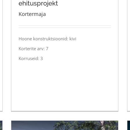
ehitusprojekt
Kortermaja
Kivi 61, Tartu – korterelamu
ehitusprojekt
Hoone konstruktsioonid: kivi
Korterite arv: 7
Korruseid: 3