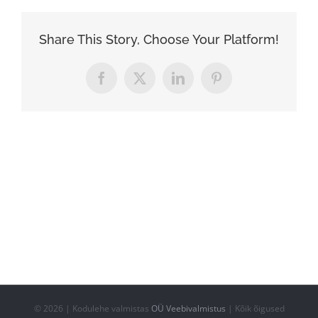
Share This Story, Choose Your Platform!
Facebook
X
LinkedIn
Pinterest
©
2026 | Kodulehe valmistas
OÜ Veebivalmistus
| Kõik õigused