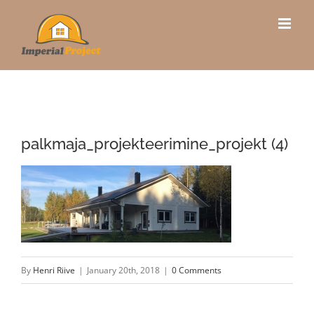
Skip
to
content
palkmaja_projekteerimine_projekt (4)
By
Henri Riive
|
January 20th, 2018
|
0 Comments