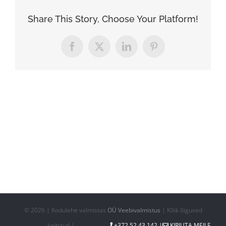
Share This Story, Choose Your Platform!
Facebook
X
LinkedIn
Pinterest
©
2026 | Kodulehe valmistas
OÜ Veebivalmistus
| Kõik õigused
kaitstud |
+372 52 43 142 |
KIRJUTA MEILE