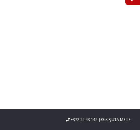
st
+372 52 43 142 |
KIRJUTA MEILE