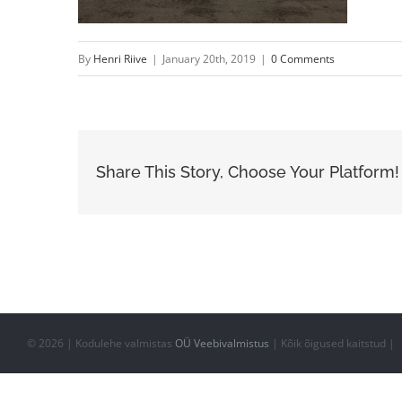
By
Henri Riive
|
January 20th, 2019
|
0 Comments
Share This Story, Choose Your Platform!
©
2026 | Kodulehe valmistas
OÜ Veebivalmistus
| Kõik õigused kaitstud |