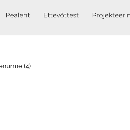
Pealeht
Ettevõttest
Projekteeri
enurme (4)