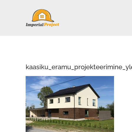
Skip
to
content
kaasiku_eramu_projekteerimine_yl