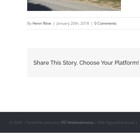
By
Henri Riive
|
January 20th, 2018
|
0 Comments
Share This Story, Choose Your Platform!
©
2026 | Kodulehe valmistas
OÜ Veebivalmistus
| Kõik õigused kaitstud |