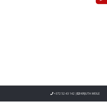
st
+372 52 43 142 |
KIRJUTA MEILE