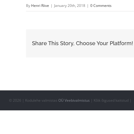
By
Henri Riive
|
January 20th, 2018
|
0 Comments
Share This Story, Choose Your Platform!
©
2026 | Kodulehe valmistas
OÜ Veebivalmistus
| Kõik õigused kaitstud |