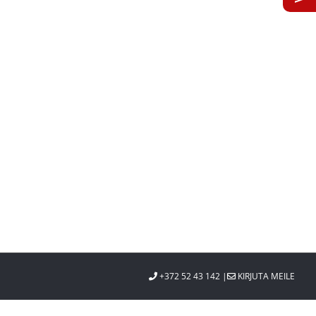
st
+372 52 43 142 |
KIRJUTA MEILE