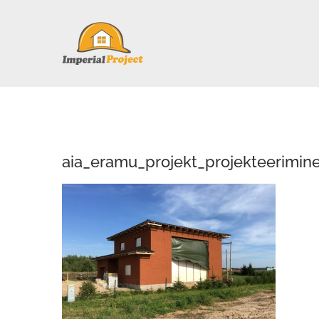
Skip
to
content
aia_eramu_projekt_projekteerimine 