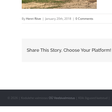
By
Henri Riive
|
January 20th, 2018
|
0 Comments
Share This Story, Choose Your Platform!
©
2026 | Kodulehe valmistas
OÜ Veebivalmistus
| Kõik õigused kaitstud |