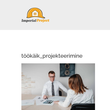
Skip
to
content
töökäik_projekteerimine