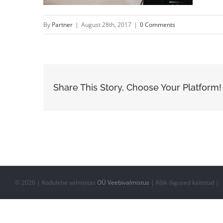
By
Partner
|
August 28th, 2017
|
0 Comments
Share This Story, Choose Your Platform!
©
2026 | Kodulehe valmistas
OÜ Veebivalmistus
| Kõik õigused kaitstud |