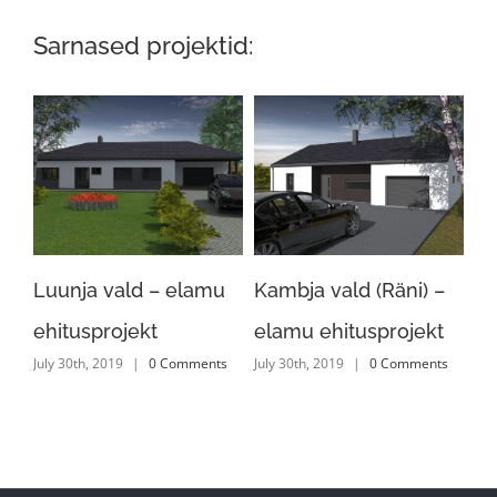
Sarnased projektid:
Luunja vald – elamu
Kambja vald (Räni) –
Lu
ehitusprojekt
elamu ehitusprojekt
eh
s
July 30th, 2019
|
0 Comments
July 30th, 2019
|
0 Comments
Jul