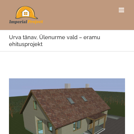
Skip
to
content
Urva tänav, Ülenurme vald – eramu
ehitusprojekt
View
Larger
Image