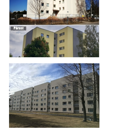
Kesk 1a, Tartu – korterelamu
rekonstrueerimisprojekt
Savi 31, Tartu – korterelamu
rekonstrueerimisprojekt
(KredEx)